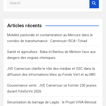
S
e
a
r
c
Articles récents
h
Mobilité pastorale et contamination au Mercure dans le
corridor de transhumance : Cameroun–RCA–Tchad
Santé et agriculture : Baka et Bantou de Mintom face aux
dangers des engrais chimiques
JVE Cameroun clarifie le rôle des médias et OSC dans la
diffusion des informations liées au Fonds Vert et au MRI
Gouvernance verte : JVE Cameroun va former 250 jeunes
durant l’UniGoVe 2026
Sécurisation du barrage de Lagdo : le Projet VIVA‑Bénoué