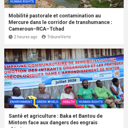
HUMAN RIGHTS
Mobilité pastorale et contamination au
Mercure dans le corridor de transhumance :
Cameroun–RCA–Tchad
2 heures ago
TribuneVerte
ENVIRONMENT
GREEN WORLD
HEALTH
HUMAN RIGHTS
Santé et agriculture : Baka et Bantou de
Mintom face aux dangers des engrais