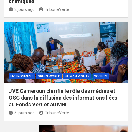
chimiques
2 jours ago
TribuneVerte
ENVIRONMENT
GREEN WORLD
HUMAN RIGHTS
SOCIETY
JVE Cameroun clarifie le rôle des médias et
OSC dans la diffusion des informations liées
au Fonds Vert et au MRI
5 jours ago
TribuneVerte