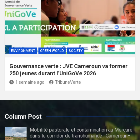
ENVIRONMENT
GREEN WORLD
SOCIETY
Gouvernance verte : JVE Cameroun va former
250 jeunes durant l’UniGoVe 2026
1 semaine ago
TribuneVerte
Column Post
Mobilité pastorale et contamination au Mercure
dans le corridor de transhumance : Cameroun–