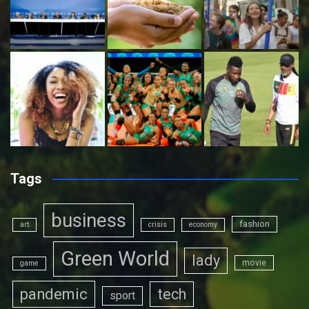
Tags
business
fashion
art
crisis
economy
Green World
lady
movie
game
pandemic
tech
sport