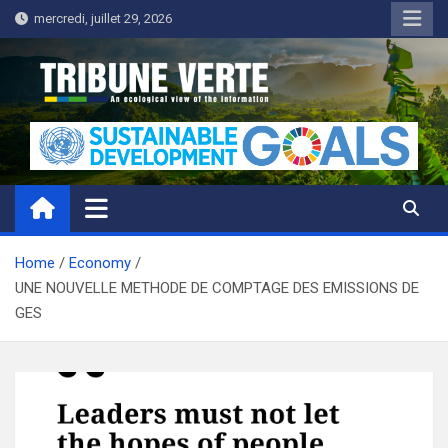
Skip
mercredi, juillet 29, 2026
to
content
Tribune Verte
Un regard écologique de l'information
Home
Economy
UNE NOUVELLE METHODE DE COMPTAGE DES EMISSIONS DE
GES