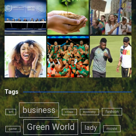
Tags
business
fashion
art
crisis
economy
Green World
lady
movie
game