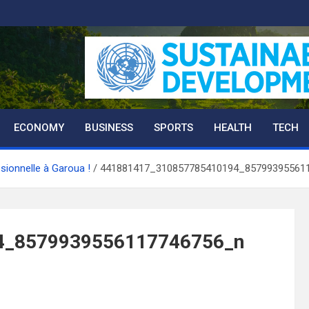
ECONOMY
BUSINESS
SPORTS
HEALTH
TECH
ssionnelle à Garoua !
441881417_310857785410194_85799395561
4_8579939556117746756_n