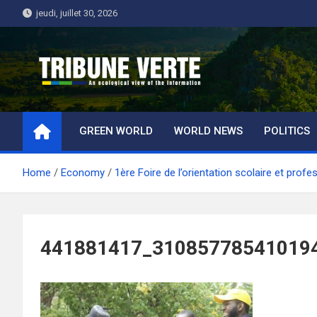
Skip
jeudi, juillet 30, 2026
to
content
Tribune Verte
Un regard écologique de l'information
GREEN WORLD
WORLD NEWS
POLITICS
Home
Economy
1ère Foire de l’orientation scolaire et profe
441881417_31085778541019