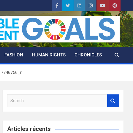
FASHION
HUMAN RIGHTS
CHRONICLES
17746756_n
S
e
a
r
c
Articles récents