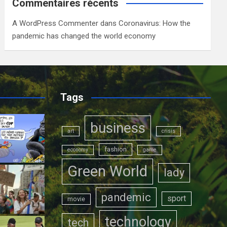
Commentaires récents
A WordPress Commenter
dans
Coronavirus: How the
pandemic has changed the world economy
Tags
business
art
crisis
fashion
economy
game
Green World
lady
pandemic
sport
movie
technology
tech