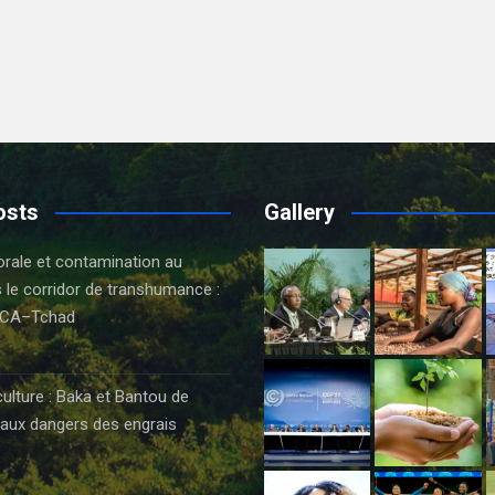
osts
Gallery
orale et contamination au
 le corridor de transhumance :
CA–Tchad
6
culture : Baka et Bantou de
aux dangers des engrais
6