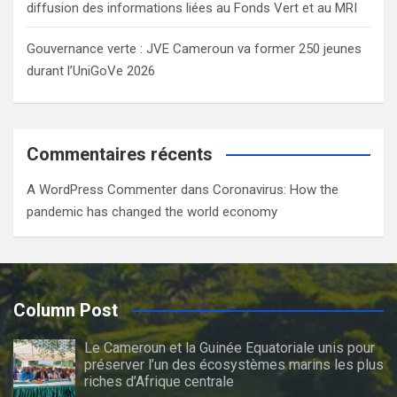
diffusion des informations liées au Fonds Vert et au MRI
Gouvernance verte : JVE Cameroun va former 250 jeunes
durant l’UniGoVe 2026
Commentaires récents
A WordPress Commenter
dans
Coronavirus: How the
pandemic has changed the world economy
Column Post
Le Cameroun et la Guinée Equatoriale unis pour
préserver l’un des écosystèmes marins les plus
riches d’Afrique centrale