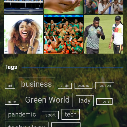
Tags
business
fashion
art
crisis
economy
Green World
lady
movie
game
pandemic
tech
sport