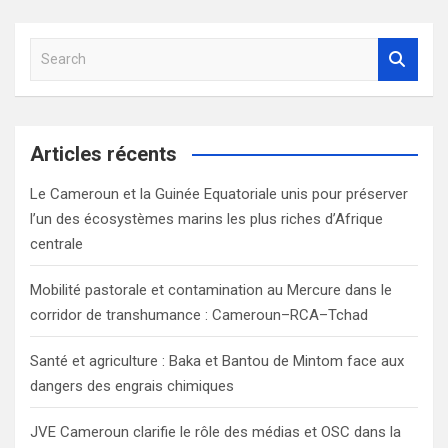
S
e
a
r
c
Articles récents
h
Le Cameroun et la Guinée Equatoriale unis pour préserver
l’un des écosystèmes marins les plus riches d’Afrique
centrale
Mobilité pastorale et contamination au Mercure dans le
corridor de transhumance : Cameroun–RCA–Tchad
Santé et agriculture : Baka et Bantou de Mintom face aux
dangers des engrais chimiques
JVE Cameroun clarifie le rôle des médias et OSC dans la