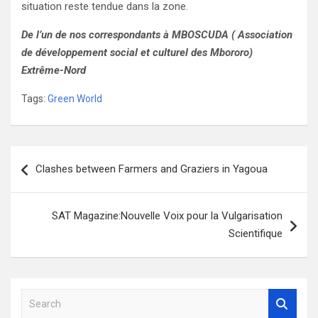
situation reste tendue dans la zone.
De l’un de nos correspondants à MBOSCUDA ( Association
de développement social et culturel des Mbororo)
Extrême-Nord
Tags:
Green World
Navigation
Clashes between Farmers and Graziers in Yagoua
de
l’article
SAT Magazine:Nouvelle Voix pour la Vulgarisation
Scientifique
S
e