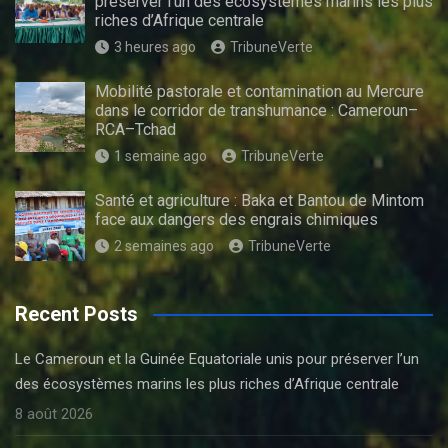
préserver l’un des écosystèmes marins les plus
riches d’Afrique centrale
3 heures ago
TribuneVerte
Mobilité pastorale et contamination au Mercure
dans le corridor de transhumance : Cameroun–
RCA–Tchad
1 semaine ago
TribuneVerte
Santé et agriculture : Baka et Bantou de Mintom
face aux dangers des engrais chimiques
2 semaines ago
TribuneVerte
Recent Posts
Le Cameroun et la Guinée Equatoriale unis pour préserver l’un
des écosystèmes marins les plus riches d’Afrique centrale
8 août 2026