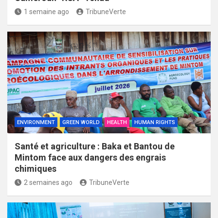
1 semaine ago
TribuneVerte
ENVIRONMENT
GREEN WORLD
HEALTH
HUMAN RIGHTS
Santé et agriculture : Baka et Bantou de
Mintom face aux dangers des engrais
chimiques
2 semaines ago
TribuneVerte