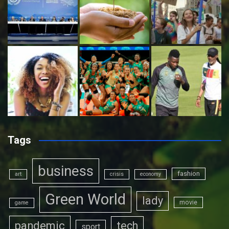
Tags
business
fashion
art
crisis
economy
Green World
lady
movie
game
pandemic
tech
sport