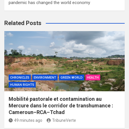
pandemic has changed the world economy
Related Posts
CHRONICLES
ENVIRONMENT
GREEN WORLD
HEALTH
HUMAN RIGHTS
Mobilité pastorale et contamination au
Mercure dans le corridor de transhumance :
Cameroun–RCA–Tchad
49 minutes ago
TribuneVerte