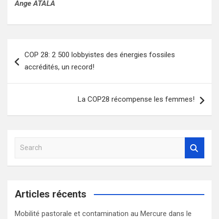
Ange ATALA
Navigation
COP 28: 2 500 lobbyistes des énergies fossiles
de
accrédités, un record!
l’article
La COP28 récompense les femmes!
S
e
a
r
c
Articles récents
h
Mobilité pastorale et contamination au Mercure dans le