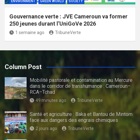
ENVIRONMENT
GREEN WORLD
SOCIETY
Gouvernance verte : JVE Cameroun va former
250 jeunes durant l’UniGoVe 2026
1 semaine ago
TribuneVerte
Column Post
Mobilité pastorale et contamination au Mercure
dans le corridor de transhumance : Cameroun–
RCA–Tchad
49 minutes ago
TribuneVerte
Santé et agriculture : Baka et Bantou de Mintom
face aux dangers des engrais chimiques
2 jours ago
TribuneVerte