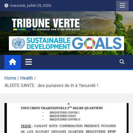
Skip
mercredi, juillet 29, 2026
to
content
Tribune Verte
Un regard écologique de l'information
Home
Health
ALERTE SANTE : des punaises de lit à Yaoundé !