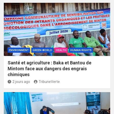
ENVIRONMENT
GREEN WORLD
HEALTH
HUMAN RIGHTS
Santé et agriculture : Baka et Bantou de
Mintom face aux dangers des engrais
chimiques
2 jours ago
TribuneVerte