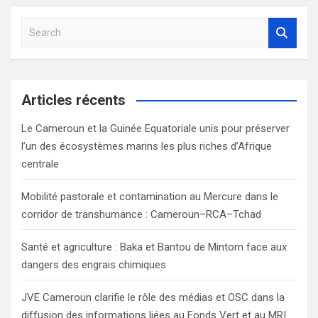
S
e
a
r
c
Articles récents
h
Le Cameroun et la Guinée Equatoriale unis pour préserver
l’un des écosystèmes marins les plus riches d’Afrique
centrale
Mobilité pastorale et contamination au Mercure dans le
corridor de transhumance : Cameroun–RCA–Tchad
Santé et agriculture : Baka et Bantou de Mintom face aux
dangers des engrais chimiques
JVE Cameroun clarifie le rôle des médias et OSC dans la
diffusion des informations liées au Fonds Vert et au MRI