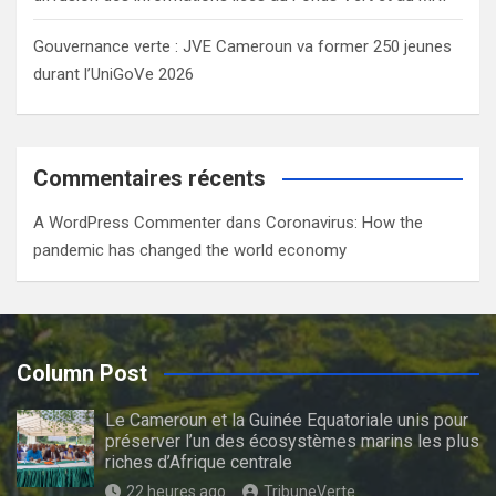
Gouvernance verte : JVE Cameroun va former 250 jeunes
durant l’UniGoVe 2026
Commentaires récents
A WordPress Commenter
dans
Coronavirus: How the
pandemic has changed the world economy
Column Post
Le Cameroun et la Guinée Equatoriale unis pour
préserver l’un des écosystèmes marins les plus
riches d’Afrique centrale
22 heures ago
TribuneVerte