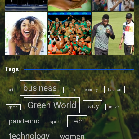
Tags
business
fashion
art
crisis
economy
Green World
lady
movie
game
pandemic
tech
sport
technology
women