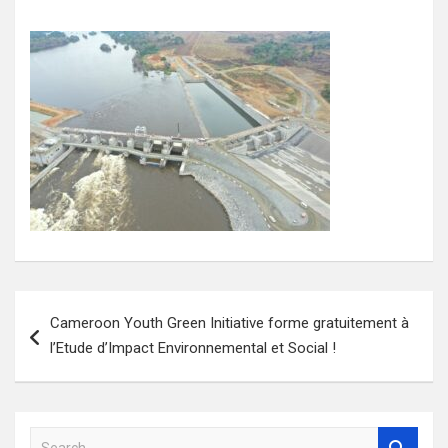
Navigation
Cameroon Youth Green Initiative forme gratuitement à
de
l’Etude d’Impact Environnemental et Social !
l’article
S