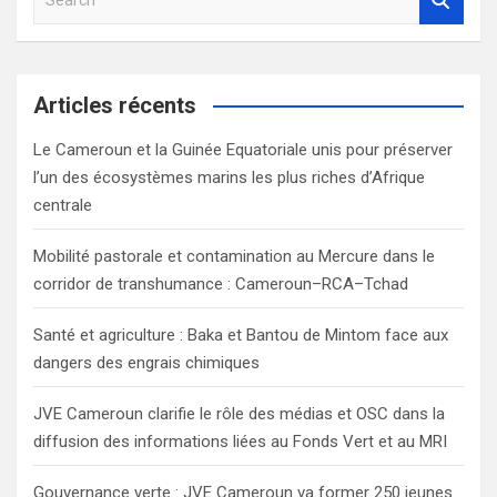
e
a
r
c
Articles récents
h
Le Cameroun et la Guinée Equatoriale unis pour préserver
l’un des écosystèmes marins les plus riches d’Afrique
centrale
Mobilité pastorale et contamination au Mercure dans le
corridor de transhumance : Cameroun–RCA–Tchad
Santé et agriculture : Baka et Bantou de Mintom face aux
dangers des engrais chimiques
JVE Cameroun clarifie le rôle des médias et OSC dans la
diffusion des informations liées au Fonds Vert et au MRI
Gouvernance verte : JVE Cameroun va former 250 jeunes