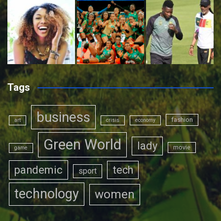
Tags
business
fashion
art
crisis
economy
Green World
lady
movie
game
pandemic
tech
sport
technology
women