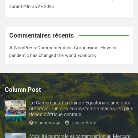
durant l’UniGoVe 2026
Commentaires récents
A WordPress Commenter
dans
Coronavirus: How the
pandemic has changed the world economy
Column Post
Le Cameroun et la Guinée Equatoriale unis pour
préserver l’un des écosystèmes marins les plus
riches d’Afrique centrale
3 heures ago
TribuneVerte
Mobilité pastorale et contamination au Mercure