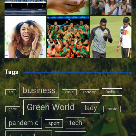
Tags
business
fashion
art
crisis
economy
Green World
lady
movie
game
pandemic
tech
sport