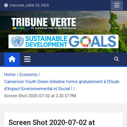
Skip
mercredi, juillet 29, 2026
to
content
Tribune Verte
Un regard écologique de l'information
Home
Economy
Cameroon Youth Green Initiative forme gratuitement à l’Etude
d’Impact Environnemental et Social !
Screen Shot 2020-07-02 at 2.20.57 PM
Screen Shot 2020-07-02 at