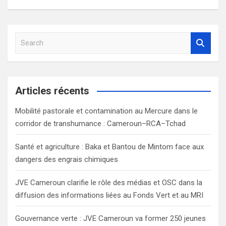
l’article
S
e
a
r
c
Articles récents
h
Mobilité pastorale et contamination au Mercure dans le
corridor de transhumance : Cameroun–RCA–Tchad
Santé et agriculture : Baka et Bantou de Mintom face aux
dangers des engrais chimiques
JVE Cameroun clarifie le rôle des médias et OSC dans la
diffusion des informations liées au Fonds Vert et au MRI
Gouvernance verte : JVE Cameroun va former 250 jeunes