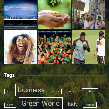
Tags
business
fashion
art
crisis
economy
Green World
lady
movie
game