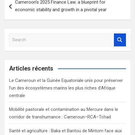
Cameroon’s 2025 Finance Law: a blueprint for
de
economic stability and growth in a pivotal year
l’article
S
e
a
r
c
Articles récents
h
Le Cameroun et la Guinée Equatoriale unis pour préserver
l’un des écosystèmes marins les plus riches d’Afrique
centrale
Mobilité pastorale et contamination au Mercure dans le
corridor de transhumance : Cameroun–RCA–Tchad
Santé et agriculture : Baka et Bantou de Mintom face aux