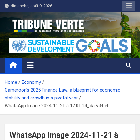
Skip
dimanche, août 9, 2026
to
content
Tribune Verte
Un regard écologique de l'information
Home
Economy
Cameroon’s 2025 Finance Law: a blueprint for economic
stability and growth in a pivotal year
WhatsApp Image 2024-11-21 à 17.01.14_da7a5beb
WhatsApp Image 2024-11-21 à