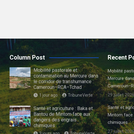
Column Post
Recent P
Mobilité pastorale et
Mobilité past
contamination au Mercure dans
Mercure dans
le corridor de transhumance :
Cameroun–R
Cameroun–RCA–Tchad
29 juillet 202
1 jour ago
TribuneVerte
Santé et agri
Santé et agriculture : Baka et
Bantou de Mintom face aux
Mintom face 
dangers des engrais
chimiques
chimiques
27 juillet 202
3 jours ago
TribuneVerte