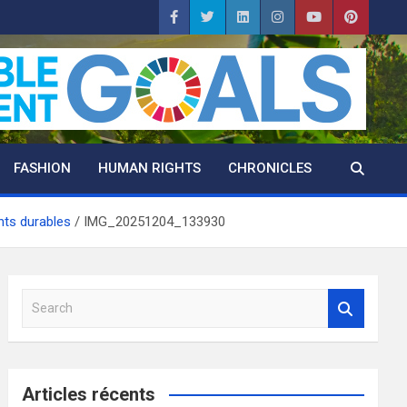
FASHION
HUMAN RIGHTS
CHRONICLES
nts durables
IMG_20251204_133930
S
e
a
r
c
Articles récents