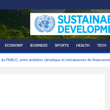
ECONOMY
BUSINESS
SPORTS
HEALTH
TECH
n du PNACC, entre ambition climatique et mécanismes de financeme