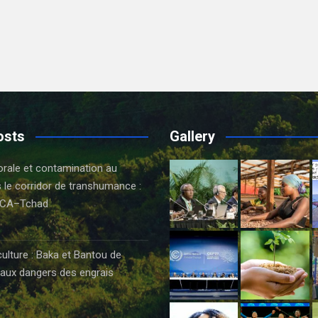
osts
Gallery
orale et contamination au
 le corridor de transhumance :
CA–Tchad
6
culture : Baka et Bantou de
aux dangers des engrais
6