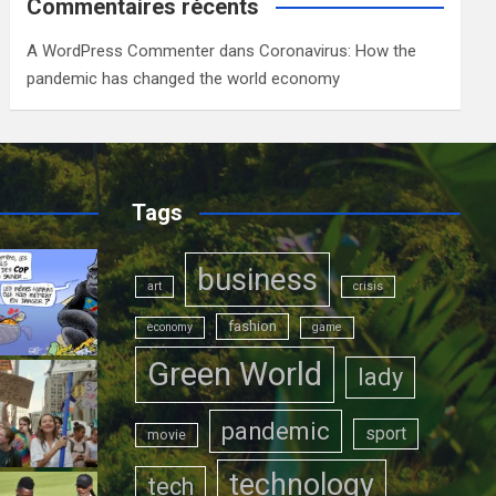
Commentaires récents
A WordPress Commenter
dans
Coronavirus: How the
pandemic has changed the world economy
Tags
business
art
crisis
fashion
economy
game
Green World
lady
pandemic
sport
movie
technology
tech