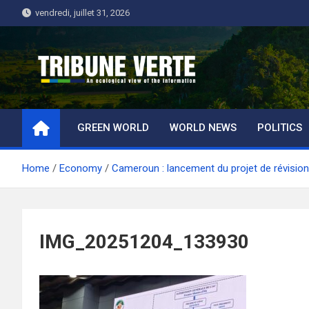
Skip
vendredi, juillet 31, 2026
to
content
Tribune Verte
Un regard écologique de l'information
GREEN WORLD
WORLD NEWS
POLITICS
Home
Economy
Cameroun : lancement du projet de révisio
IMG_20251204_133930