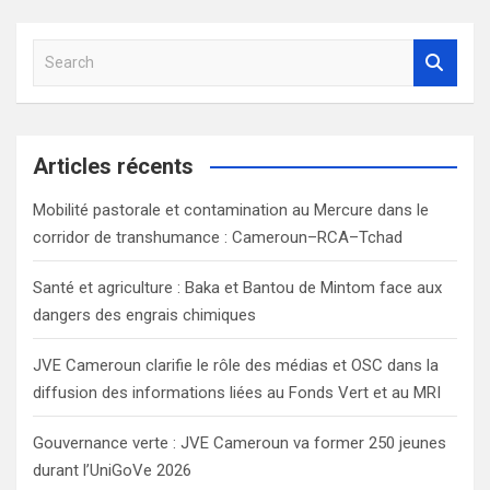
S
e
a
r
c
Articles récents
h
Mobilité pastorale et contamination au Mercure dans le
corridor de transhumance : Cameroun–RCA–Tchad
Santé et agriculture : Baka et Bantou de Mintom face aux
dangers des engrais chimiques
JVE Cameroun clarifie le rôle des médias et OSC dans la
diffusion des informations liées au Fonds Vert et au MRI
Gouvernance verte : JVE Cameroun va former 250 jeunes
durant l’UniGoVe 2026