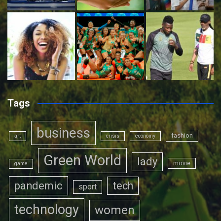
Tags
business
fashion
art
crisis
economy
Green World
lady
movie
game
pandemic
tech
sport
technology
women