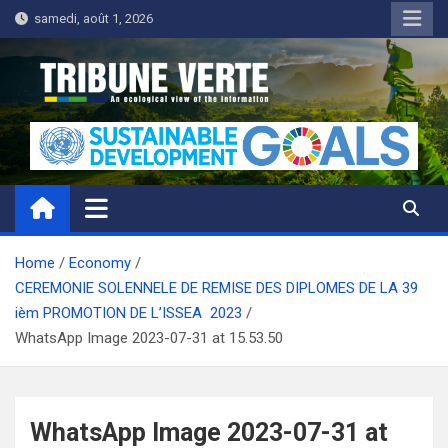
Skip
samedi, août 1, 2026
to
content
Tribune Verte
Un regard écologique de l'information
Home
Economy
CEREMONIE SOLENNELE DE REMISE DES DIPLOMES DE LA 39
ièm PROMOTION DE L’ISSEA 2023
WhatsApp Image 2023-07-31 at 15.53.50
WhatsApp Image 2023-07-31 at