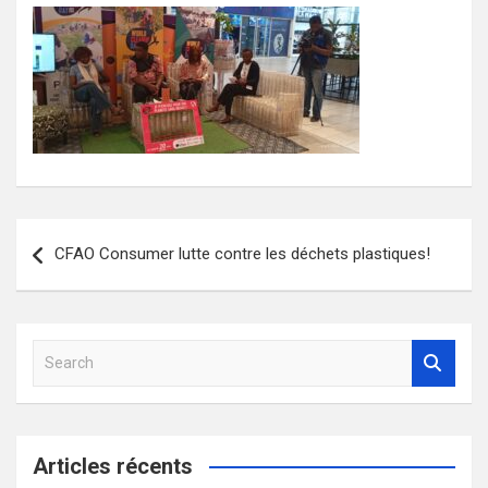
Navigation
CFAO Consumer lutte contre les déchets plastiques!
de
l’article
S
e
a
r
c
Articles récents