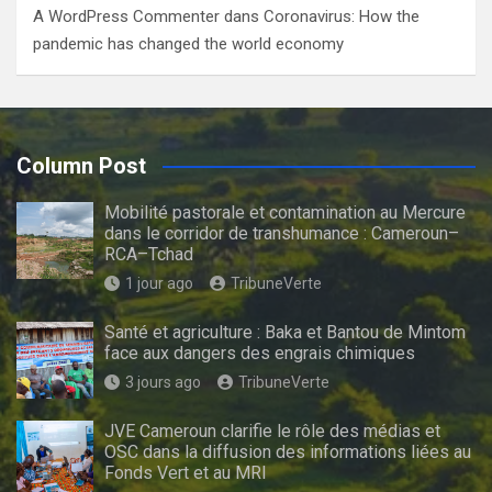
A WordPress Commenter
dans
Coronavirus: How the
pandemic has changed the world economy
Column Post
Mobilité pastorale et contamination au Mercure
dans le corridor de transhumance : Cameroun–
RCA–Tchad
1 jour ago
TribuneVerte
Santé et agriculture : Baka et Bantou de Mintom
face aux dangers des engrais chimiques
3 jours ago
TribuneVerte
JVE Cameroun clarifie le rôle des médias et
OSC dans la diffusion des informations liées au
Fonds Vert et au MRI