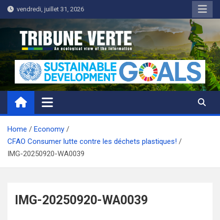
Skip
vendredi, juillet 31, 2026
to
content
Tribune Verte
Un regard écologique de l'information
Home
Economy
CFAO Consumer lutte contre les déchets plastiques!
IMG-20250920-WA0039
IMG-20250920-WA0039