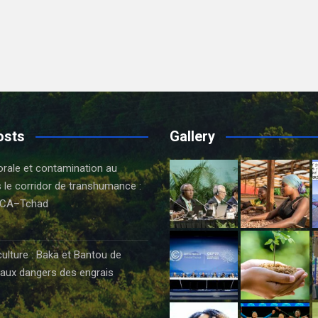
osts
Gallery
orale et contamination au
 le corridor de transhumance :
CA–Tchad
6
culture : Baka et Bantou de
aux dangers des engrais
6