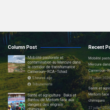
Column Post
Recent P
Mobilité pastorale et
Mobilité past
contamination au Mercure dans
Mercure dans
le corridor de transhumance :
Cameroun–R
Cameroun–RCA–Tchad
29 juillet 202
5 heures ago
TribuneVerte
Santé et agri
Mintom face 
Santé et agriculture : Baka et
Bantou de Mintom face aux
chimiques
dangers des engrais
27 juillet 202
chimiques