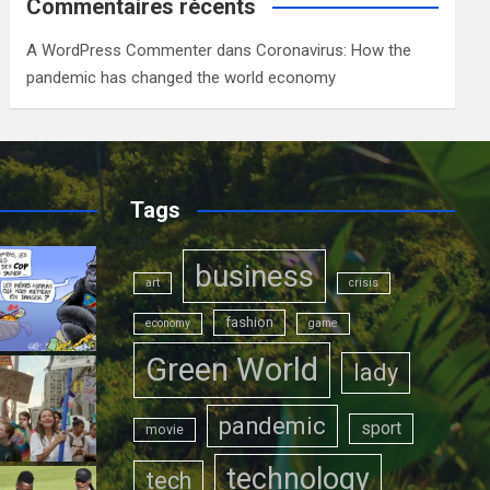
Commentaires récents
A WordPress Commenter
dans
Coronavirus: How the
pandemic has changed the world economy
Tags
business
art
crisis
fashion
economy
game
Green World
lady
pandemic
sport
movie
technology
tech