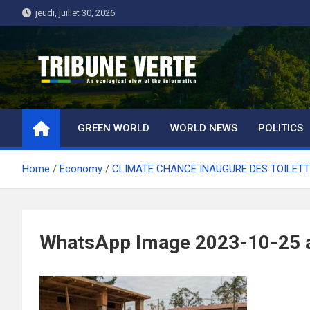
Skip
jeudi, juillet 30, 2026
to
content
Tribune Verte
Un regard écologique de l'information
GREEN WORLD
WORLD NEWS
POLITICS
Home
Economy
CLIMATE CHANCE INAUGURE DES TOILETT
WhatsApp Image 2023-10-25 at