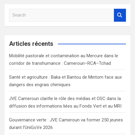
S
e
a
r
c
Articles récents
h
Mobilité pastorale et contamination au Mercure dans le
corridor de transhumance : Cameroun–RCA–Tchad
Santé et agriculture : Baka et Bantou de Mintom face aux
dangers des engrais chimiques
JVE Cameroun clarifie le rôle des médias et OSC dans la
diffusion des informations liées au Fonds Vert et au MRI
Gouvernance verte : JVE Cameroun va former 250 jeunes
durant l’UniGoVe 2026