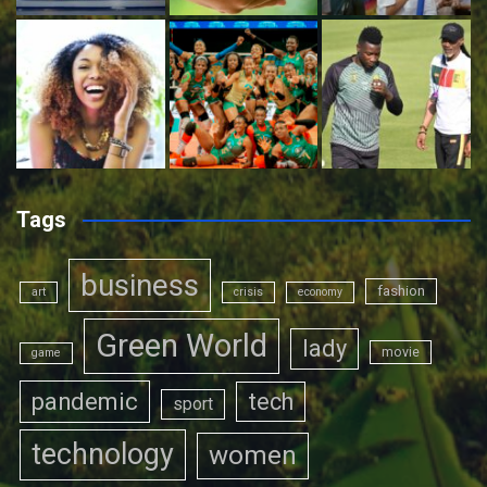
Tags
business
fashion
art
crisis
economy
Green World
lady
movie
game
pandemic
tech
sport
technology
women