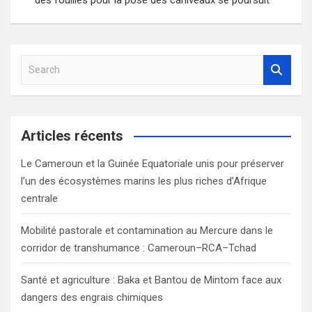
l’article
S
e
a
r
c
Articles récents
h
Le Cameroun et la Guinée Equatoriale unis pour préserver
l’un des écosystèmes marins les plus riches d’Afrique
centrale
Mobilité pastorale et contamination au Mercure dans le
corridor de transhumance : Cameroun–RCA–Tchad
Santé et agriculture : Baka et Bantou de Mintom face aux
dangers des engrais chimiques