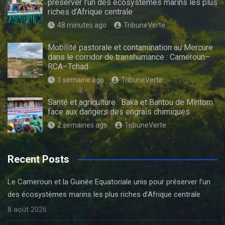
préserver l’un des écosystèmes marins les plus
riches d’Afrique centrale
48 minutes ago
TribuneVerte
Mobilité pastorale et contamination au Mercure
dans le corridor de transhumance : Cameroun–
RCA–Tchad
1 semaine ago
TribuneVerte
Santé et agriculture : Baka et Bantou de Mintom
face aux dangers des engrais chimiques
2 semaines ago
TribuneVerte
Recent Posts
Le Cameroun et la Guinée Equatoriale unis pour préserver l’un
des écosystèmes marins les plus riches d’Afrique centrale
8 août 2026