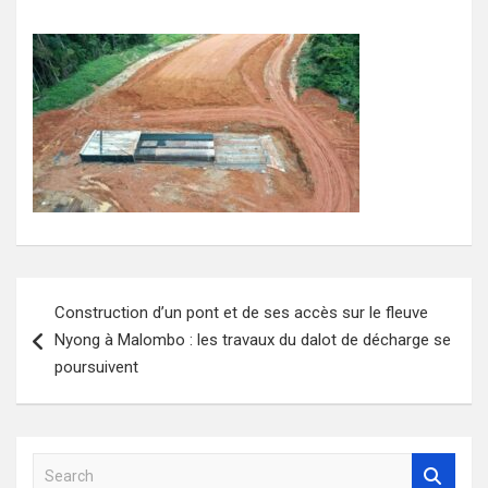
Navigation
Construction d’un pont et de ses accès sur le fleuve
de
Nyong à Malombo : les travaux du dalot de décharge se
l’article
poursuivent
S