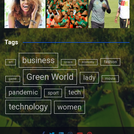
Tags
business
fashion
art
crisis
economy
Green World
lady
movie
game
pandemic
tech
sport
technology
women