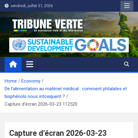
Skip
vendredi, juillet 31, 2026
to
content
Tribune Verte
Un regard écologique de l'information
Home
Economy
De l’alimentation au matériel médical : comment phtalates et
bisphénols nous intoxiquent ?
Capture d’écran 2026-03-23 112520
Capture d’écran 2026-03-23