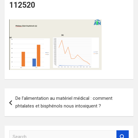
112520
Navigation
De l’alimentation au matériel médical : comment
de
phtalates et bisphénols nous intoxiquent ?
l’article
S