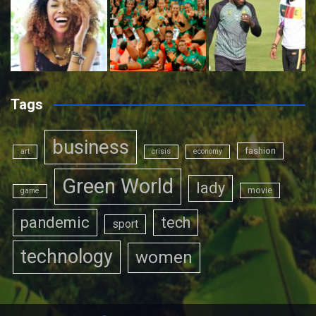
Tags
business
fashion
art
crisis
economy
Green World
lady
movie
game
pandemic
tech
sport
technology
women