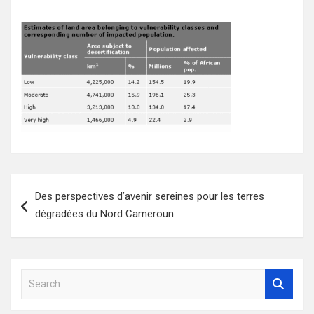
Navigation
Des perspectives d’avenir sereines pour les terres
de
dégradées du Nord Cameroun
l’article
S
e
a