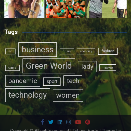
Tags
business
fashion
art
crisis
economy
Green World
lady
movie
game
pandemic
tech
sport
technology
women
Copyright © All rights reserved | Tribune Verte | Theme by