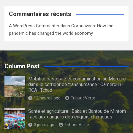
Commentaires récents
A WordPress Commenter
dans
Coronavirus: How the
pandemic has changed the world economy
Column Post
Mobilité pastorale et contamination au Mercure
dans le corridor de transhumance : Cameroun–
RCA–Tchad
12 heures ago
TribuneVerte
Santé et agriculture : Baka et Bantou de Mintom
face aux dangers des engrais chimiques
3 jours ago
TribuneVerte