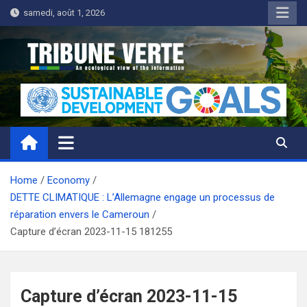
Skip
samedi, août 1, 2026
to
content
Tribune Verte
Un regard écologique de l'information
Home
Economy
DETTE CLIMATIQUE : L’Allemagne engage un processus de
réparation envers le Cameroun
Capture d’écran 2023-11-15 181255
Capture d’écran 2023-11-15