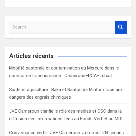
l’article
S
e
a
r
c
Articles récents
h
Mobilité pastorale et contamination au Mercure dans le
corridor de transhumance : Cameroun–RCA–Tchad
Santé et agriculture : Baka et Bantou de Mintom face aux
dangers des engrais chimiques
JVE Cameroun clarifie le rôle des médias et OSC dans la
diffusion des informations liées au Fonds Vert et au MRI
Gouvernance verte : JVE Cameroun va former 250 jeunes