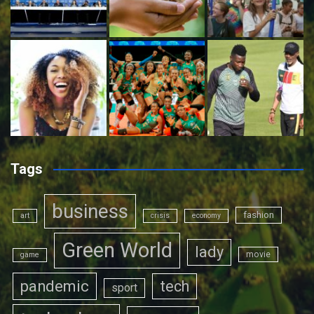
Tags
business
fashion
art
crisis
economy
Green World
lady
movie
game
pandemic
tech
sport