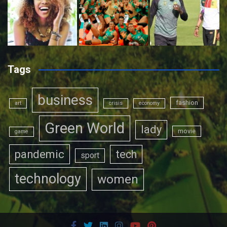
Tags
business
fashion
art
crisis
economy
Green World
lady
movie
game
pandemic
tech
sport
technology
women