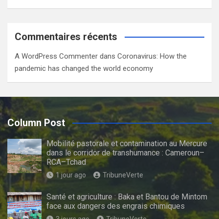
Commentaires récents
A WordPress Commenter
dans
Coronavirus: How the
pandemic has changed the world economy
Column Post
Mobilité pastorale et contamination au Mercure
dans le corridor de transhumance : Cameroun–
RCA–Tchad
1 jour ago
TribuneVerte
Santé et agriculture : Baka et Bantou de Mintom
face aux dangers des engrais chimiques
3 jours ago
TribuneVerte