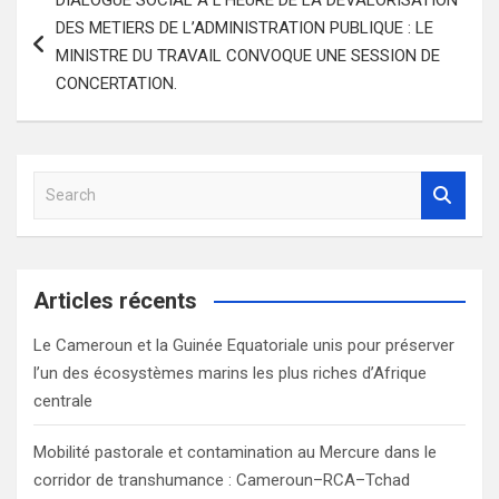
de
DES METIERS DE L’ADMINISTRATION PUBLIQUE : LE
l’article
MINISTRE DU TRAVAIL CONVOQUE UNE SESSION DE
CONCERTATION.
S
e
a
r
c
Articles récents
h
Le Cameroun et la Guinée Equatoriale unis pour préserver
l’un des écosystèmes marins les plus riches d’Afrique
centrale
Mobilité pastorale et contamination au Mercure dans le
corridor de transhumance : Cameroun–RCA–Tchad