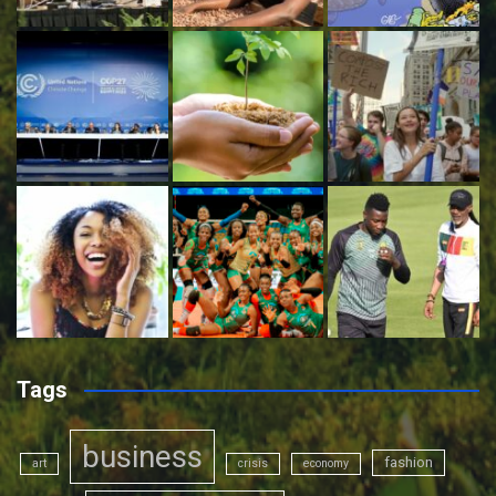
Tags
business
fashion
art
crisis
economy