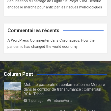
Sécurisation du barrage de Lagdo : le Projet VIVA‑Bénoué
engage le marché pour anticiper les risques hydrologiques
Commentaires récents
A WordPress Commenter
dans
Coronavirus: How the
pandemic has changed the world economy
Column Post
Mobilité pastorale et contamination au Mercure
dans le corridor de transhumance : Cameroun–
RCA–Tchad
1 jour ago
TribuneVerte