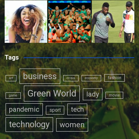
Tags
business
fashion
art
crisis
economy
Green World
lady
movie
game
pandemic
tech
sport
technology
women