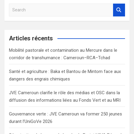
S
e
a
r
c
Articles récents
h
Mobilité pastorale et contamination au Mercure dans le
corridor de transhumance : Cameroun–RCA–Tchad
Santé et agriculture : Baka et Bantou de Mintom face aux
dangers des engrais chimiques
JVE Cameroun clarifie le rôle des médias et OSC dans la
diffusion des informations liées au Fonds Vert et au MRI
Gouvernance verte : JVE Cameroun va former 250 jeunes
durant l’UniGoVe 2026