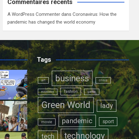
Commentaires récents
A WordPress Commenter
dans
Coronavirus: How the
pandemic has changed the world economy
Tags
business
art
crisis
fashion
economy
game
Green World
lady
pandemic
sport
movie
technology
tech