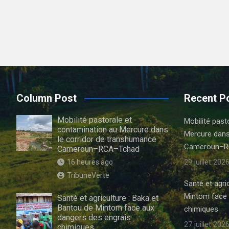
Column Post
Recent P
Mobilité pastorale et
Mobilité past
contamination au Mercure dans
Mercure dans
le corridor de transhumance :
Cameroun–R
Cameroun–RCA–Tchad
29 juillet 202
16 heures ago
TribuneVerte
Santé et agri
Mintom face 
Santé et agriculture : Baka et
Bantou de Mintom face aux
chimiques
dangers des engrais
27 juillet 202
chimiques