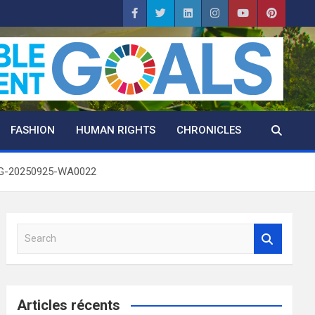
FASHION
HUMAN RIGHTS
CHRONICLES
G-20250925-WA0022
S
e
a
r
c
Articles récents