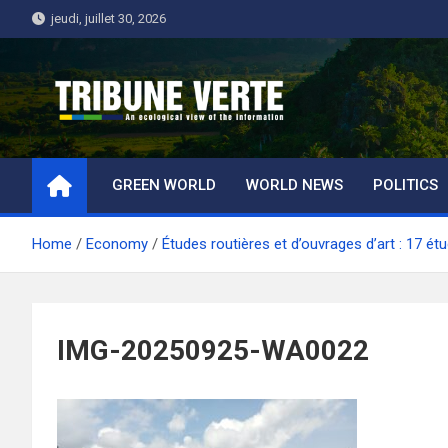
Skip
jeudi, juillet 30, 2026
to
content
Tribune Verte
Un regard écologique de l'information
GREEN WORLD
WORLD NEWS
POLITICS
Home
Economy
Études routières et d’ouvrages d’art : 17 é
IMG-20250925-WA0022