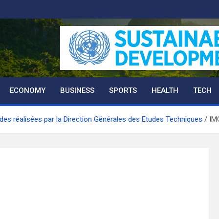
ECONOMY
BUSINESS
SPORTS
HEALTH
TECH
tudes réalisées par la Direction Générales des Etudes Techniques
IM