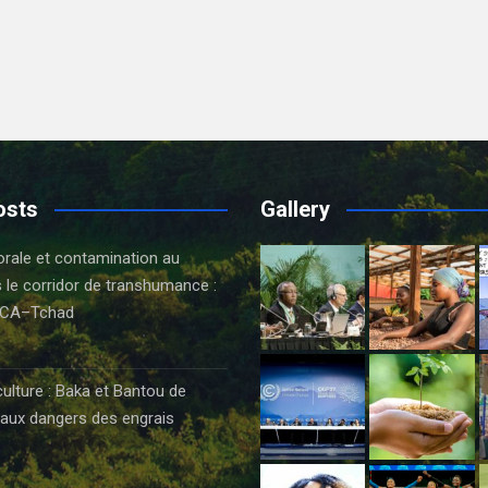
osts
Gallery
orale et contamination au
 le corridor de transhumance :
CA–Tchad
6
culture : Baka et Bantou de
aux dangers des engrais
6