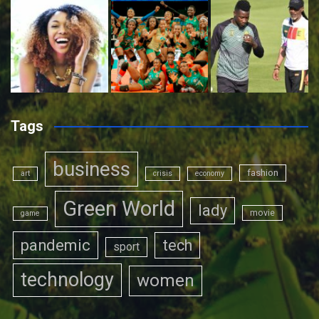
Tags
business
fashion
art
crisis
economy
Green World
lady
movie
game
pandemic
tech
sport
technology
women