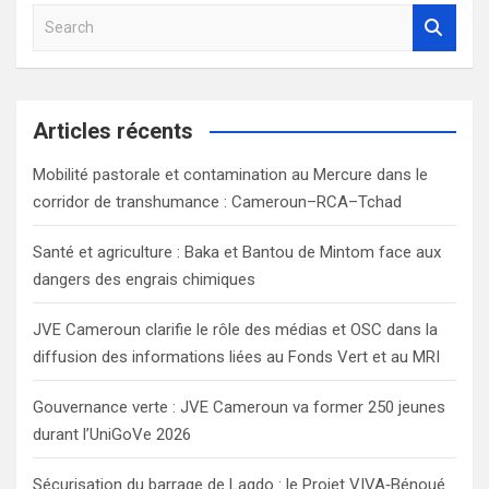
S
e
a
r
c
Articles récents
h
Mobilité pastorale et contamination au Mercure dans le
corridor de transhumance : Cameroun–RCA–Tchad
Santé et agriculture : Baka et Bantou de Mintom face aux
dangers des engrais chimiques
JVE Cameroun clarifie le rôle des médias et OSC dans la
diffusion des informations liées au Fonds Vert et au MRI
Gouvernance verte : JVE Cameroun va former 250 jeunes
durant l’UniGoVe 2026
Sécurisation du barrage de Lagdo : le Projet VIVA‑Bénoué