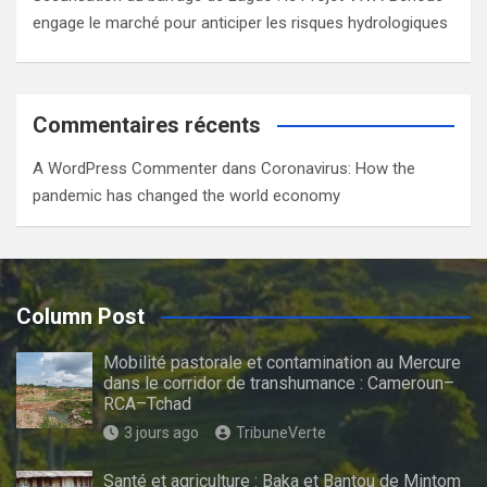
engage le marché pour anticiper les risques hydrologiques
Commentaires récents
A WordPress Commenter
dans
Coronavirus: How the
pandemic has changed the world economy
Column Post
Mobilité pastorale et contamination au Mercure
dans le corridor de transhumance : Cameroun–
RCA–Tchad
3 jours ago
TribuneVerte
Santé et agriculture : Baka et Bantou de Mintom