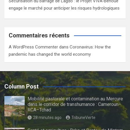
Sécurisation du barrage de Lagdo : le Projet VIVA‑Bénoué
engage le marché pour anticiper les risques hydrologiques
Commentaires récents
A WordPress Commenter
dans
Coronavirus: How the
pandemic has changed the world economy
Column Post
Mobilité pastorale et contamination au Mercure
dans le corridor de transhumance : Cameroun–
RCA–Tchad
28 minutes ago
TribuneVerte