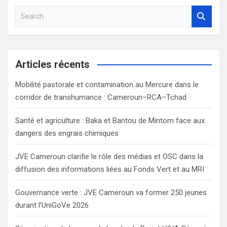
S
e
a
r
c
Articles récents
h
Mobilité pastorale et contamination au Mercure dans le
corridor de transhumance : Cameroun–RCA–Tchad
Santé et agriculture : Baka et Bantou de Mintom face aux
dangers des engrais chimiques
JVE Cameroun clarifie le rôle des médias et OSC dans la
diffusion des informations liées au Fonds Vert et au MRI
Gouvernance verte : JVE Cameroun va former 250 jeunes
durant l’UniGoVe 2026