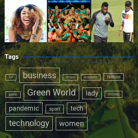
Tags
business
fashion
art
crisis
economy
Green World
lady
movie
game
pandemic
tech
sport
technology
women