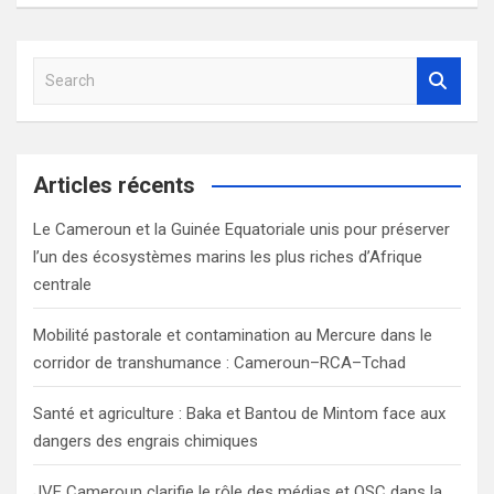
S
e
a
r
c
Articles récents
h
Le Cameroun et la Guinée Equatoriale unis pour préserver
l’un des écosystèmes marins les plus riches d’Afrique
centrale
Mobilité pastorale et contamination au Mercure dans le
corridor de transhumance : Cameroun–RCA–Tchad
Santé et agriculture : Baka et Bantou de Mintom face aux
dangers des engrais chimiques
JVE Cameroun clarifie le rôle des médias et OSC dans la