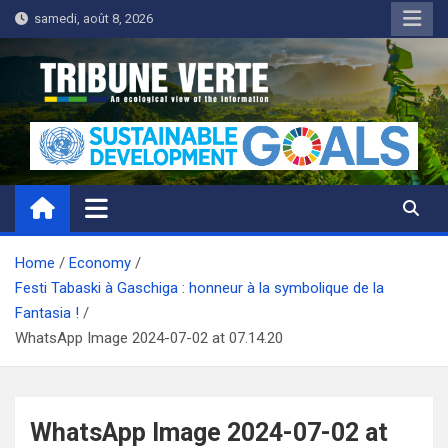
Skip
samedi, août 8, 2026
to
content
Tribune Verte
Un regard écologique de l'information
Home
Economy
Festi Tabaski à Gaschiga : honneur à la symbolique de la
Fantasia !
WhatsApp Image 2024-07-02 at 07.14.20
WhatsApp Image 2024-07-02 at