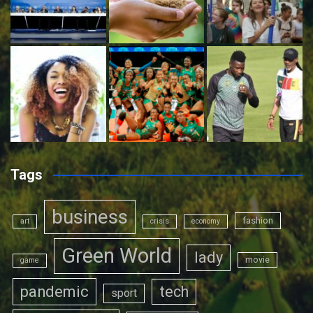
Tags
business
fashion
art
crisis
economy
Green World
lady
movie
game
pandemic
tech
sport