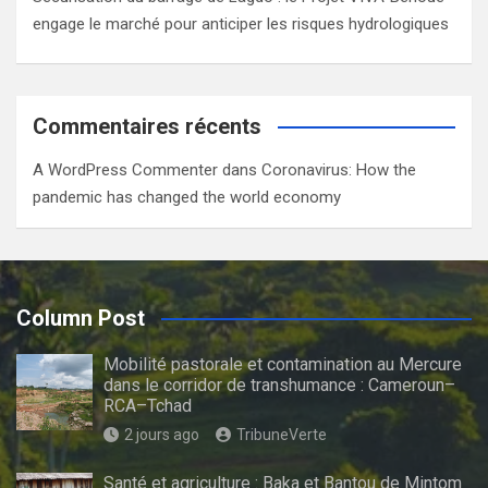
engage le marché pour anticiper les risques hydrologiques
Commentaires récents
A WordPress Commenter
dans
Coronavirus: How the
pandemic has changed the world economy
Column Post
Mobilité pastorale et contamination au Mercure
dans le corridor de transhumance : Cameroun–
RCA–Tchad
2 jours ago
TribuneVerte
Santé et agriculture : Baka et Bantou de Mintom