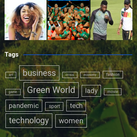
Tags
business
fashion
art
crisis
economy
Green World
lady
movie
game
pandemic
tech
sport
technology
women