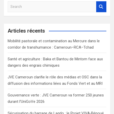
S
e
a
r
c
Articles récents
h
Mobilité pastorale et contamination au Mercure dans le
corridor de transhumance : Cameroun–RCA–Tchad
Santé et agriculture : Baka et Bantou de Mintom face aux
dangers des engrais chimiques
JVE Cameroun clarifie le rôle des médias et OSC dans la
diffusion des informations liées au Fonds Vert et au MRI
Gouvernance verte : JVE Cameroun va former 250 jeunes
durant l’UniGoVe 2026
Sécurisation du barrage de Lagdo : le Projet VIVA‑Bénoué