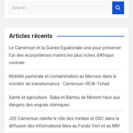
S
e
a
r
c
Articles récents
h
Le Cameroun et la Guinée Equatoriale unis pour préserver
l’un des écosystèmes marins les plus riches d’Afrique
centrale
Mobilité pastorale et contamination au Mercure dans le
corridor de transhumance : Cameroun–RCA–Tchad
Santé et agriculture : Baka et Bantou de Mintom face aux
dangers des engrais chimiques
JVE Cameroun clarifie le rôle des médias et OSC dans la
diffusion des informations liées au Fonds Vert et au MRI