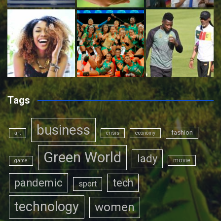
Tags
business
fashion
art
crisis
economy
Green World
lady
movie
game
pandemic
tech
sport
technology
women