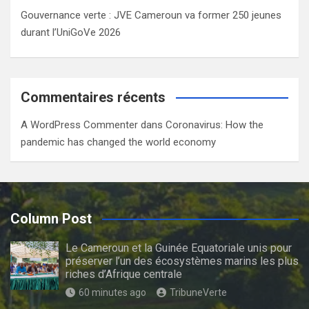
Gouvernance verte : JVE Cameroun va former 250 jeunes
durant l’UniGoVe 2026
Commentaires récents
A WordPress Commenter
dans
Coronavirus: How the
pandemic has changed the world economy
Column Post
Le Cameroun et la Guinée Equatoriale unis pour
préserver l’un des écosystèmes marins les plus
riches d’Afrique centrale
60 minutes ago
TribuneVerte