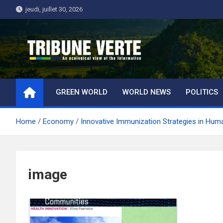
Skip
jeudi, juillet 30, 2026
to
content
Tribune Verte
Un regard écologique de l'information
GREEN WORLD
WORLD NEWS
POLITICS
Home
Economy
Innovative Immunization Strategies in Huma
image