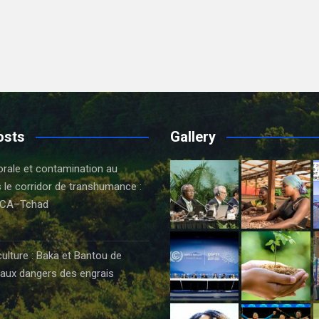
osts
Gallery
orale et contamination au
 le corridor de transhumance :
CA–Tchad
6
culture : Baka et Bantou de
aux dangers des engrais
6