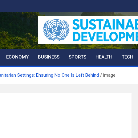
ECONOMY
BUSINESS
SPORTS
HEALTH
TECH
nitarian Settings: Ensuring No One Is Left Behind
image