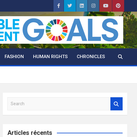
FASHION
HUMAN RIGHTS
CHRONICLES
S
e
a
r
c
Articles récents