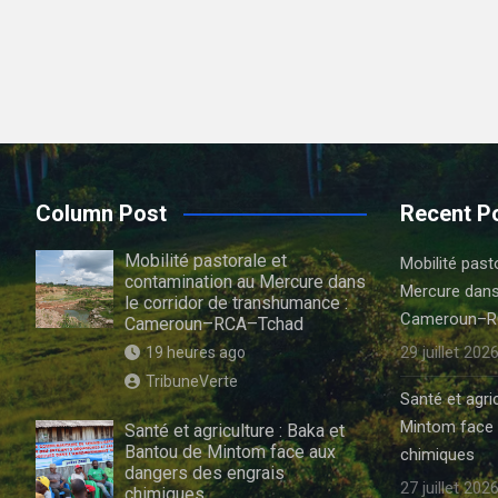
Column Post
Recent P
Mobilité pastorale et
Mobilité past
contamination au Mercure dans
Mercure dans
le corridor de transhumance :
Cameroun–R
Cameroun–RCA–Tchad
29 juillet 202
19 heures ago
TribuneVerte
Santé et agri
Mintom face 
Santé et agriculture : Baka et
Bantou de Mintom face aux
chimiques
dangers des engrais
27 juillet 202
chimiques