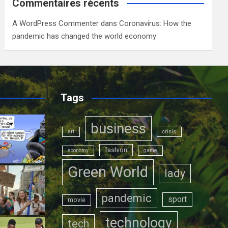
Commentaires récents
A WordPress Commenter
dans
Coronavirus: How the
pandemic has changed the world economy
Tags
business
art
crisis
fashion
economy
game
Green World
lady
pandemic
sport
movie
technology
tech