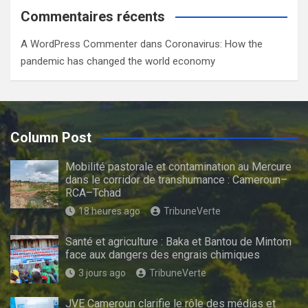
Commentaires récents
A WordPress Commenter
dans
Coronavirus: How the
pandemic has changed the world economy
Column Post
Mobilité pastorale et contamination au Mercure
dans le corridor de transhumance : Cameroun–
RCA–Tchad
18 heures ago
TribuneVerte
Santé et agriculture : Baka et Bantou de Mintom
face aux dangers des engrais chimiques
3 jours ago
TribuneVerte
JVE Cameroun clarifie le rôle des médias et