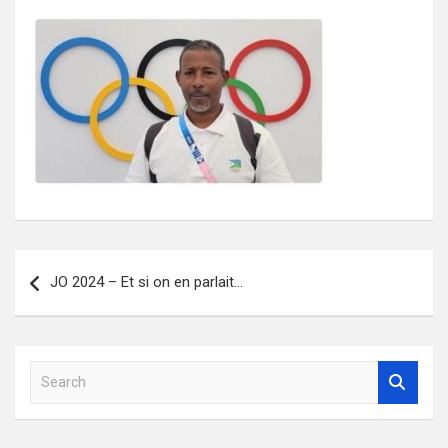
Navigation
JO 2024 – Et si on en parlait…
de
l’article
S
e
a
r