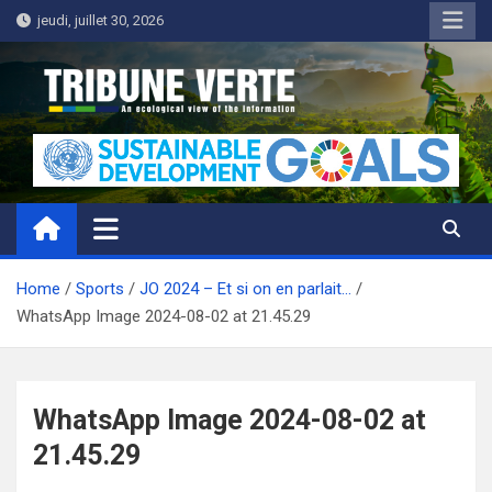
Skip
jeudi, juillet 30, 2026
to
content
Tribune Verte
Un regard écologique de l'information
Home
Sports
JO 2024 – Et si on en parlait…
WhatsApp Image 2024-08-02 at 21.45.29
WhatsApp Image 2024-08-02 at
21.45.29