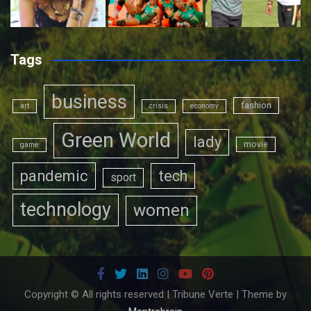
Tags
business
fashion
art
crisis
economy
Green World
lady
movie
game
pandemic
tech
sport
technology
women
Copyright © All rights reserved | Tribune Verte | Theme by