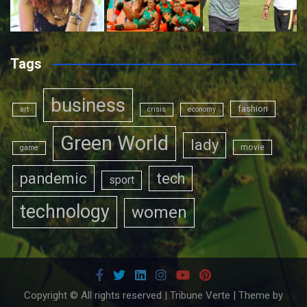
Tags
business
fashion
art
crisis
economy
Green World
lady
movie
game
pandemic
tech
sport
technology
women
Copyright © All rights reserved | Tribune Verte | Theme by