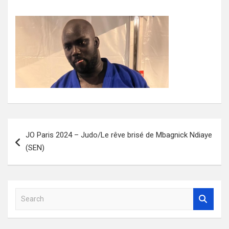
Navigation
JO Paris 2024 – Judo/Le rêve brisé de Mbagnick Ndiaye
de
(SEN)
l’article
S
e
a