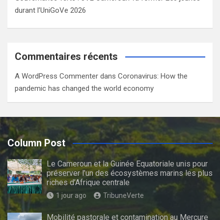
durant l’UniGoVe 2026
Commentaires récents
A WordPress Commenter
dans
Coronavirus: How the
pandemic has changed the world economy
Column Post
Le Cameroun et la Guinée Equatoriale unis pour
préserver l’un des écosystèmes marins les plus
riches d’Afrique centrale
1 jour ago
TribuneVerte
Mobilité pastorale et contamination au Mercure