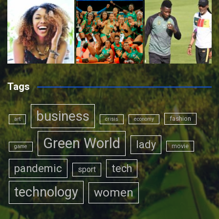
Tags
business
fashion
art
crisis
economy
Green World
lady
movie
game
pandemic
tech
sport
technology
women