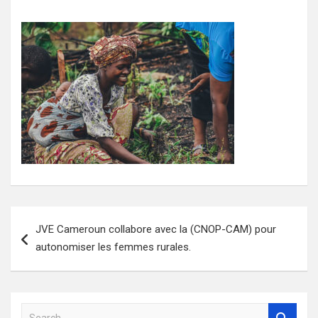
Navigation
JVE Cameroun collabore avec la (CNOP-CAM) pour
de
autonomiser les femmes rurales.
l’article
S