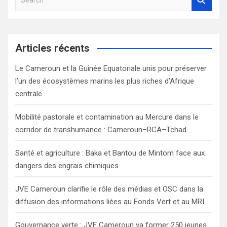
e
a
r
c
Articles récents
h
Le Cameroun et la Guinée Equatoriale unis pour préserver
l’un des écosystèmes marins les plus riches d’Afrique
centrale
Mobilité pastorale et contamination au Mercure dans le
corridor de transhumance : Cameroun–RCA–Tchad
Santé et agriculture : Baka et Bantou de Mintom face aux
dangers des engrais chimiques
JVE Cameroun clarifie le rôle des médias et OSC dans la
diffusion des informations liées au Fonds Vert et au MRI
Gouvernance verte : JVE Cameroun va former 250 jeunes