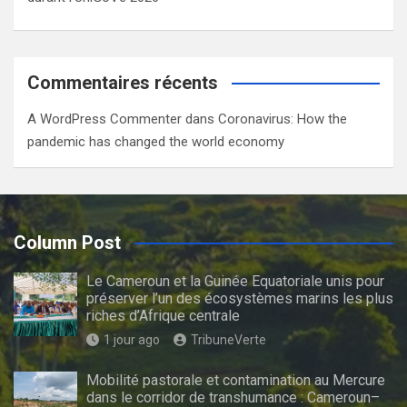
Commentaires récents
A WordPress Commenter
dans
Coronavirus: How the
pandemic has changed the world economy
Column Post
Le Cameroun et la Guinée Equatoriale unis pour
préserver l’un des écosystèmes marins les plus
riches d’Afrique centrale
1 jour ago
TribuneVerte
Mobilité pastorale et contamination au Mercure
dans le corridor de transhumance : Cameroun–