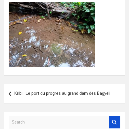
Navigation
Kribi : Le port du progrès au grand dam des Bagyeli
de
l’article
S
e