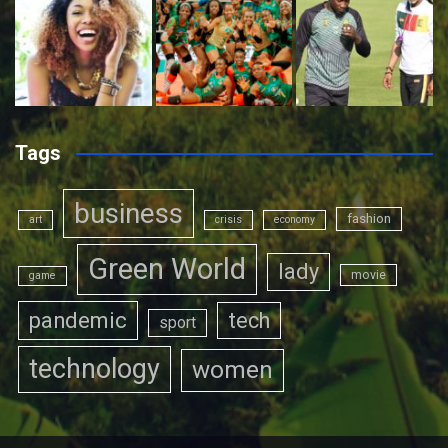
Tags
business
fashion
art
crisis
economy
Green World
lady
movie
game
pandemic
tech
sport
technology
women