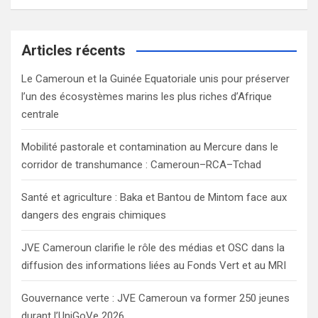
a
r
c
Articles récents
h
Le Cameroun et la Guinée Equatoriale unis pour préserver
l’un des écosystèmes marins les plus riches d’Afrique
centrale
Mobilité pastorale et contamination au Mercure dans le
corridor de transhumance : Cameroun–RCA–Tchad
Santé et agriculture : Baka et Bantou de Mintom face aux
dangers des engrais chimiques
JVE Cameroun clarifie le rôle des médias et OSC dans la
diffusion des informations liées au Fonds Vert et au MRI
Gouvernance verte : JVE Cameroun va former 250 jeunes
durant l’UniGoVe 2026