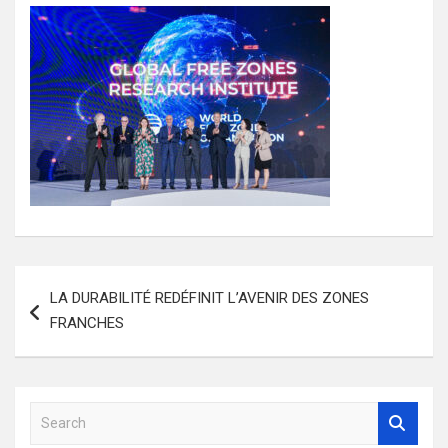
Navigation
LA DURABILITÉ REDÉFINIT L’AVENIR DES ZONES
de
FRANCHES
l’article
S
e