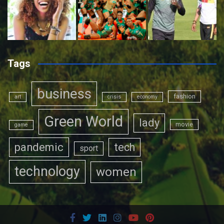
Tags
business
fashion
art
crisis
economy
Green World
lady
movie
game
pandemic
tech
sport
technology
women