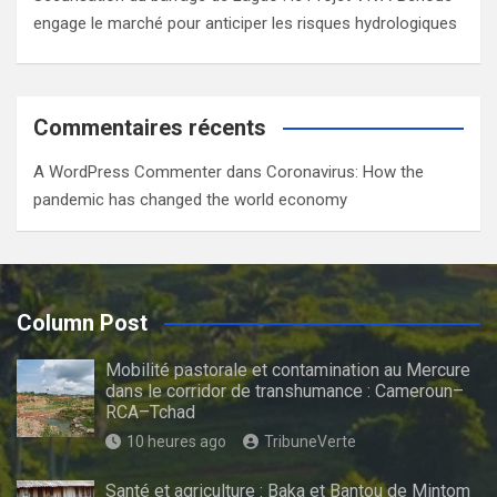
engage le marché pour anticiper les risques hydrologiques
Commentaires récents
A WordPress Commenter
dans
Coronavirus: How the
pandemic has changed the world economy
Column Post
Mobilité pastorale et contamination au Mercure
dans le corridor de transhumance : Cameroun–
RCA–Tchad
10 heures ago
TribuneVerte
Santé et agriculture : Baka et Bantou de Mintom