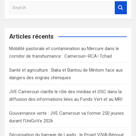
S
e
a
r
c
Articles récents
h
Mobilité pastorale et contamination au Mercure dans le
corridor de transhumance : Cameroun–RCA–Tchad
Santé et agriculture : Baka et Bantou de Mintom face aux
dangers des engrais chimiques
JVE Cameroun clarifie le rôle des médias et OSC dans la
diffusion des informations liées au Fonds Vert et au MRI
Gouvernance verte : JVE Cameroun va former 250 jeunes
durant l’UniGoVe 2026
Sécurisation du barrage de Lagdo : le Projet VIVA‑Bénoué