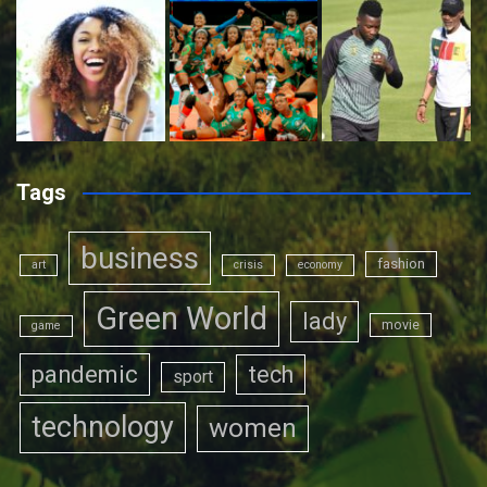
Tags
business
fashion
art
crisis
economy
Green World
lady
movie
game
pandemic
tech
sport
technology
women