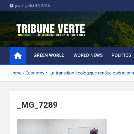
Skip
jeudi, juillet 30, 2026
to
content
Tribune Verte
Un regard écologique de l'information
GREEN WORLD
WORLD NEWS
POLITICS
Home
Economy
La transition écologique rendue opération
_MG_7289