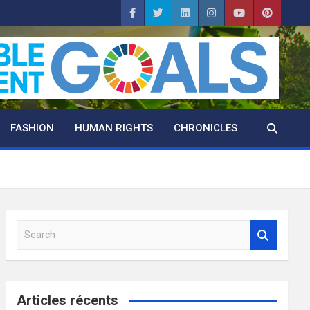
FASHION
HUMAN RIGHTS
CHRONICLES
S
e
a
r
c
Articles récents