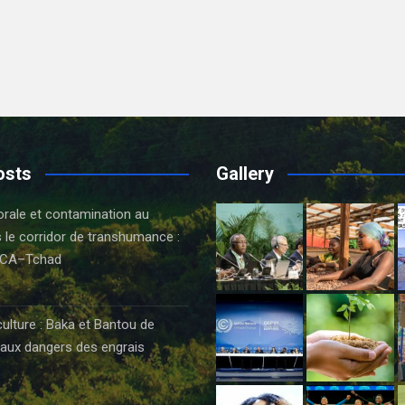
osts
Gallery
orale et contamination au
 le corridor de transhumance :
CA–Tchad
6
culture : Baka et Bantou de
aux dangers des engrais
6