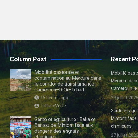
Column Post
Recent P
Mobilité pastorale et
Mobilité past
contamination au Mercure dans
Mercure dans
le corridor de transhumance :
Cameroun–R
Cameroun–RCA–Tchad
29 juillet 202
15 heures ago
TribuneVerte
Santé et agri
Mintom face 
Santé et agriculture : Baka et
Bantou de Mintom face aux
chimiques
dangers des engrais
27 juillet 202
chimiques