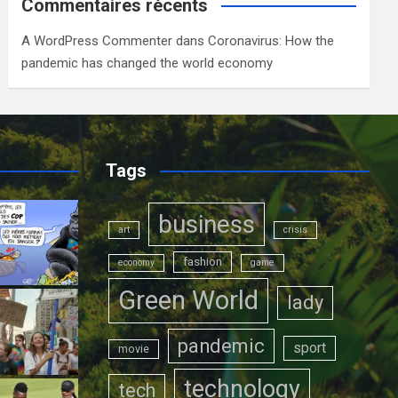
Commentaires récents
A WordPress Commenter
dans
Coronavirus: How the
pandemic has changed the world economy
Tags
business
art
crisis
fashion
economy
game
Green World
lady
pandemic
sport
movie
technology
tech