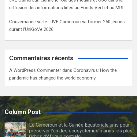
diffusion des informations liées au Fonds Vert et au MRI
Gouvernance verte : JVE Cameroun va former 250 jeunes
durant l’UniGoVe 2026
Commentaires récents
A WordPress Commenter
dans
Coronavirus: How the
pandemic has changed the world economy
Column Post
Le Cameroun et la Guinée Equatoriale unis pour
préserver l’un des écosystèmes marins les plus
riches d’Afrique centrale