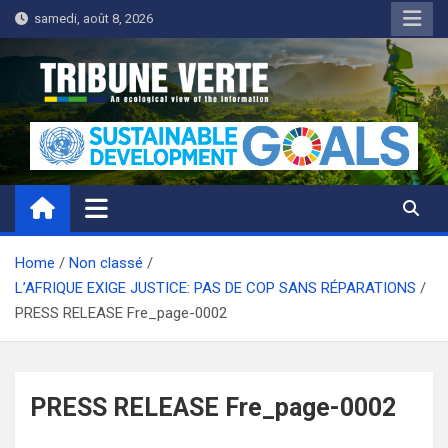
Skip
samedi, août 8, 2026
to
content
Tribune Verte
Un regard écologique de l'information
Home
Non classé
L’AFRIQUE EXIGE JUSTICE: PAS DE COP SANS RÉPARATIONS
PRESS RELEASE Fre_page-0002
PRESS RELEASE Fre_page-0002