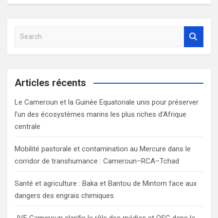
S
e
a
r
c
Articles récents
h
Le Cameroun et la Guinée Equatoriale unis pour préserver
l’un des écosystèmes marins les plus riches d’Afrique
centrale
Mobilité pastorale et contamination au Mercure dans le
corridor de transhumance : Cameroun–RCA–Tchad
Santé et agriculture : Baka et Bantou de Mintom face aux
dangers des engrais chimiques
JVE Cameroun clarifie le rôle des médias et OSC dans la