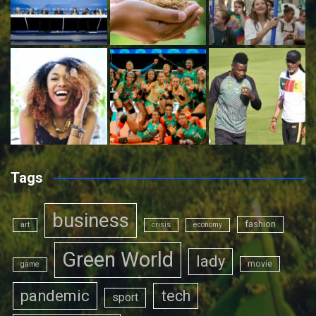
Tags
business
fashion
art
crisis
economy
Green World
lady
movie
game
pandemic
tech
sport