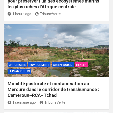
pour préserver l’un des écosystèmes marins
les plus riches d’Afrique centrale
1 heure ago
TribuneVerte
CHRONICLES
ENVIRONMENT
GREEN WORLD
HEALTH
HUMAN RIGHTS
Mobilité pastorale et contamination au
Mercure dans le corridor de transhumance :
Cameroun–RCA–Tchad
1 semaine ago
TribuneVerte