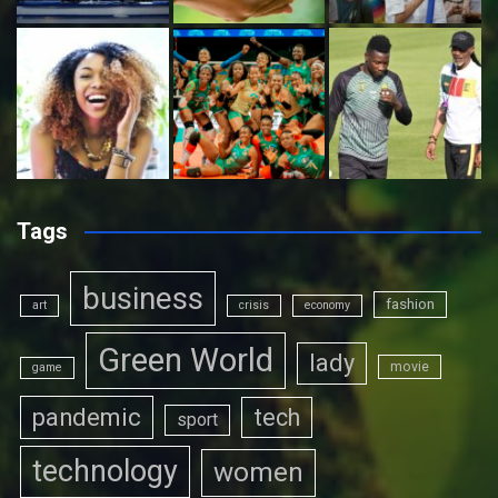
Tags
business
fashion
art
crisis
economy
Green World
lady
movie
game
pandemic
tech
sport
technology
women