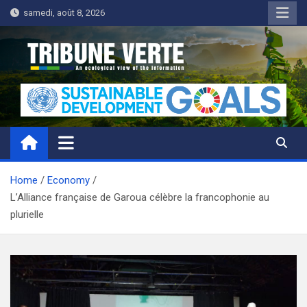
Skip
samedi, août 8, 2026
to
content
Tribune Verte
Un regard écologique de l'information
Home
Economy
L’Alliance française de Garoua célèbre la francophonie au
plurielle