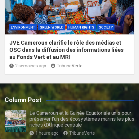
ENVIRONMENT
GREEN WORLD
HUMAN RIGHTS
SOCIETY
JVE Cameroun clarifie le rôle des médias et
OSC dans la diffusion des informations liées
au Fonds Vert et au MRI
2 semaines ago
TribuneVerte
Column Post
Le Cameroun et la Guinée Equatoriale unis pour
préserver l’un des écosystèmes marins les plus
riches d’Afrique centrale
1 heure ago
TribuneVerte