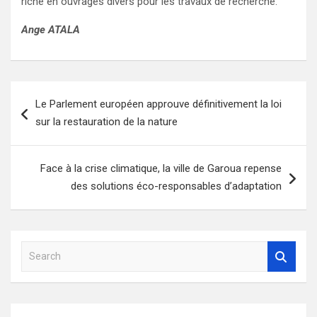
riche en ouvrages divers pour les travaux de recherche.
Ange ATALA
Navigation
Le Parlement européen approuve définitivement la loi
de
sur la restauration de la nature
l’article
Face à la crise climatique, la ville de Garoua repense
des solutions éco-responsables d’adaptation
S
e
a
r