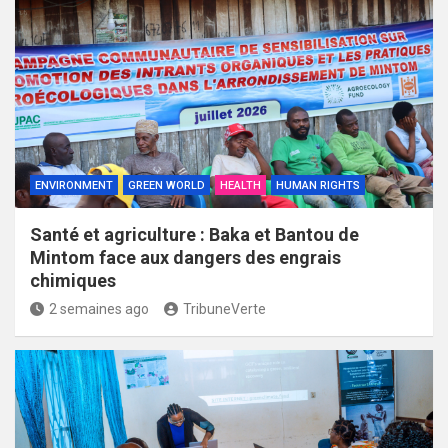
ENVIRONMENT
GREEN WORLD
HEALTH
HUMAN RIGHTS
Santé et agriculture : Baka et Bantou de
Mintom face aux dangers des engrais
chimiques
2 semaines ago
TribuneVerte