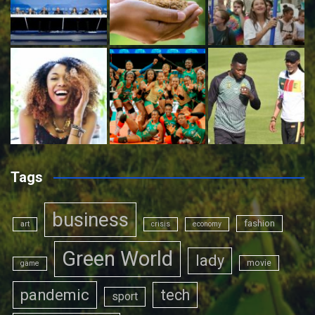
Tags
business
fashion
art
crisis
economy
Green World
lady
movie
game
pandemic
tech
sport