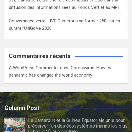
diffusion des informations liées au Fonds Vert et au MRI
Gouvernance verte : JVE Cameroun va former 250 jeunes
durant l’UniGoVe 2026
Commentaires récents
A WordPress Commenter
dans
Coronavirus: How the
pandemic has changed the world economy
Column Post
Le Cameroun et la Guinée Equatoriale unis pour
préserver l’un des écosystèmes marins les plus
riches d’Afrique centrale