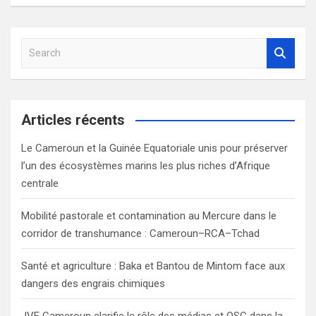
S
e
a
r
c
Articles récents
h
Le Cameroun et la Guinée Equatoriale unis pour préserver
l’un des écosystèmes marins les plus riches d’Afrique
centrale
Mobilité pastorale et contamination au Mercure dans le
corridor de transhumance : Cameroun–RCA–Tchad
Santé et agriculture : Baka et Bantou de Mintom face aux
dangers des engrais chimiques
JVE Cameroun clarifie le rôle des médias et OSC dans la