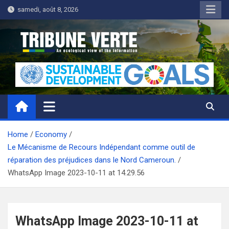
Skip
samedi, août 8, 2026
to
content
Tribune Verte
Un regard écologique de l'information
Home
Economy
Le Mécanisme de Recours Indépendant comme outil de
réparation des préjudices dans le Nord Cameroun.
WhatsApp Image 2023-10-11 at 14.29.56
WhatsApp Image 2023-10-11 at