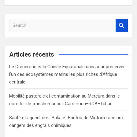
l’article
S
e
a
r
c
Articles récents
h
Le Cameroun et la Guinée Equatoriale unis pour préserver
l’un des écosystèmes marins les plus riches d’Afrique
centrale
Mobilité pastorale et contamination au Mercure dans le
corridor de transhumance : Cameroun–RCA–Tchad
Santé et agriculture : Baka et Bantou de Mintom face aux
dangers des engrais chimiques