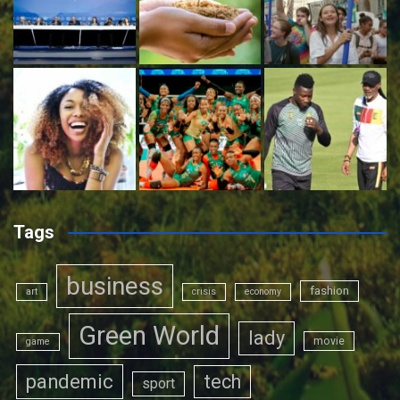
Tags
business
fashion
art
crisis
economy
Green World
lady
movie
game
pandemic
tech
sport