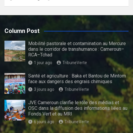
Column Post
Mobilité pastorale et contamination au Mercure
dans le corridor de transhumance : Cameroun–
RCA–Tchad
1 jour ago
TribuneVerte
Santé et agriculture : Baka et Bantou de Mintom
face aux dangers des engrais chimiques
3 jours ago
TribuneVerte
JVE Cameroun clarifie le rôle des médias et
OSC dans la diffusion des informations liées au
Fonds Vert et au MRI
6 jours ago
TribuneVerte