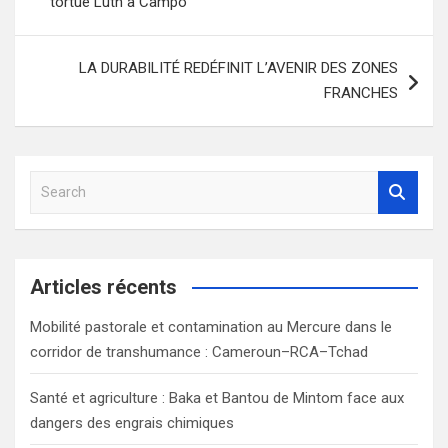
tortue Luth à Campo
l’article
LA DURABILITÉ REDÉFINIT L’AVENIR DES ZONES
FRANCHES
S
e
a
r
c
Articles récents
h
Mobilité pastorale et contamination au Mercure dans le
corridor de transhumance : Cameroun–RCA–Tchad
Santé et agriculture : Baka et Bantou de Mintom face aux
dangers des engrais chimiques