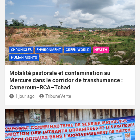
CHRONICLES
ENVIRONMENT
GREEN WORLD
HEALTH
HUMAN RIGHTS
Mobilité pastorale et contamination au
Mercure dans le corridor de transhumance :
Cameroun–RCA–Tchad
1 jour ago
TribuneVerte