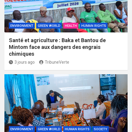
ENVIRONMENT
GREEN WORLD
HEALTH
HUMAN RIGHTS
Santé et agriculture : Baka et Bantou de
Mintom face aux dangers des engrais
chimiques
3 jours ago
TribuneVerte
ENVIRONMENT
GREEN WORLD
HUMAN RIGHTS
SOCIETY