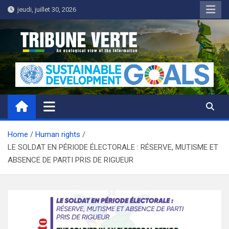
Skip
jeudi, juillet 30, 2026
to
content
Tribune Verte
Un regard écologique de l'information
Home
Human rights
LE SOLDAT EN PÉRIODE ÉLECTORALE : RÉSERVE, MUTISME ET
ABSENCE DE PARTI PRIS DE RIGUEUR