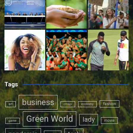
Tags
business
fashion
art
crisis
economy
Green World
lady
movie
game