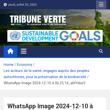
Skip
jeudi, juillet 30, 2026
to
content
Tribune Verte
Un regard écologique de l'information
Home
Economy
Les acteurs de la santé, engagés auprès des peuples
autochtones, pour la préservation de la biodiversité
WhatsApp Image 2024-12-10 à 06.25.14_a0ffebe5
WhatsApp Image 2024-12-10 à