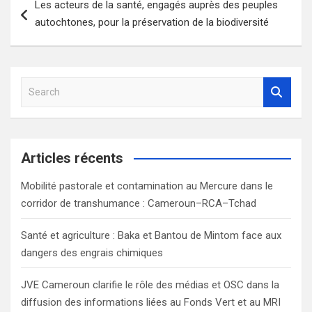
Les acteurs de la santé, engagés auprès des peuples
de
autochtones, pour la préservation de la biodiversité
l’article
S
e
a
r
c
Articles récents
h
Mobilité pastorale et contamination au Mercure dans le
corridor de transhumance : Cameroun–RCA–Tchad
Santé et agriculture : Baka et Bantou de Mintom face aux
dangers des engrais chimiques
JVE Cameroun clarifie le rôle des médias et OSC dans la
diffusion des informations liées au Fonds Vert et au MRI