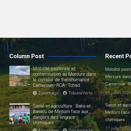
Column Post
Recent P
Mobilité pastorale et
Mobilité past
contamination au Mercure dans
Mercure dans
le corridor de transhumance :
Cameroun–R
Cameroun–RCA–Tchad
29 juillet 202
2 jours ago
TribuneVerte
Santé et agri
Santé et agriculture : Baka et
Bantou de Mintom face aux
Mintom face 
dangers des engrais
chimiques
chimiques
27 juillet 202
4 jours ago
TribuneVerte