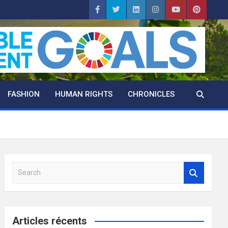
FASHION
HUMAN RIGHTS
CHRONICLES
S
e
a
r
c
Articles récents