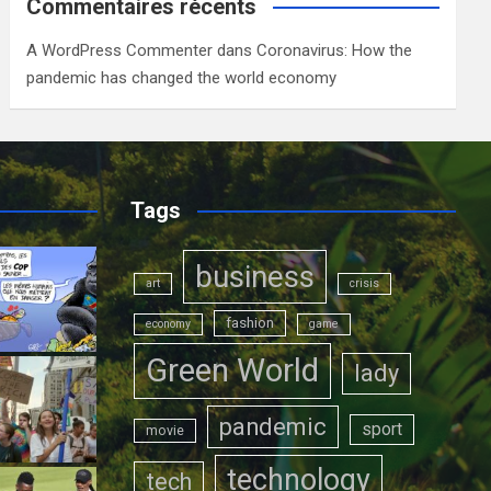
Commentaires récents
A WordPress Commenter
dans
Coronavirus: How the
pandemic has changed the world economy
Tags
business
art
crisis
fashion
economy
game
Green World
lady
pandemic
sport
movie
technology
tech