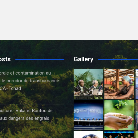
osts
Gallery
orale et contamination au
 le corridor de transhumance :
CA–Tchad
6
culture : Baka et Bantou de
aux dangers des engrais
6