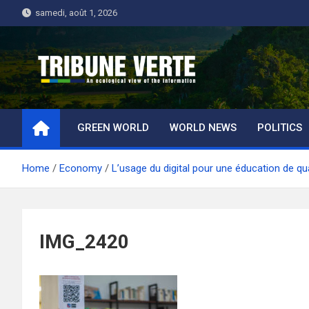
Skip
samedi, août 1, 2026
to
content
Tribune Verte
Un regard écologique de l'information
GREEN WORLD
WORLD NEWS
POLITICS
Home
Economy
L’usage du digital pour une éducation de qu
IMG_2420