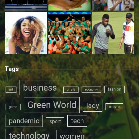
Tags
business
fashion
art
crisis
economy
Green World
lady
movie
game
pandemic
tech
sport
technology
women