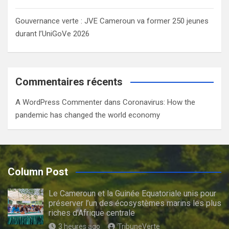
Gouvernance verte : JVE Cameroun va former 250 jeunes
durant l’UniGoVe 2026
Commentaires récents
A WordPress Commenter
dans
Coronavirus: How the
pandemic has changed the world economy
Column Post
Le Cameroun et la Guinée Equatoriale unis pour
préserver l’un des écosystèmes marins les plus
riches d’Afrique centrale
3 heures ago
TribuneVerte