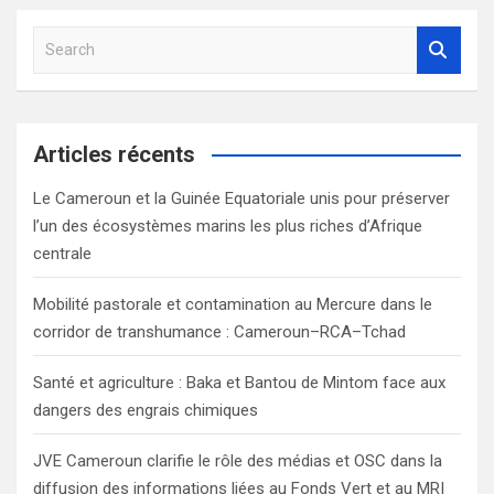
S
e
a
r
c
Articles récents
h
Le Cameroun et la Guinée Equatoriale unis pour préserver
l’un des écosystèmes marins les plus riches d’Afrique
centrale
Mobilité pastorale et contamination au Mercure dans le
corridor de transhumance : Cameroun–RCA–Tchad
Santé et agriculture : Baka et Bantou de Mintom face aux
dangers des engrais chimiques
JVE Cameroun clarifie le rôle des médias et OSC dans la
diffusion des informations liées au Fonds Vert et au MRI