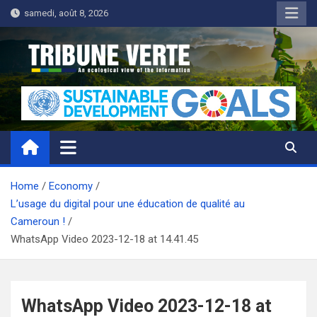
Skip
samedi, août 8, 2026
to
content
Tribune Verte
Un regard écologique de l'information
Home
Economy
L’usage du digital pour une éducation de qualité au
Cameroun !
WhatsApp Video 2023-12-18 at 14.41.45
WhatsApp Video 2023-12-18 at