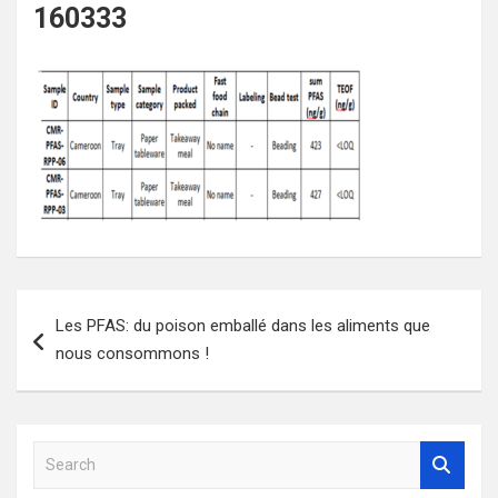
160333
Navigation
Les PFAS: du poison emballé dans les aliments que
de
nous consommons !
l’article
S
e