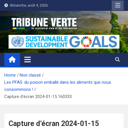
Skip
dimanche, août 9, 2026
to
content
Tribune Verte
Un regard écologique de l'information
Home
Non classé
Les PFAS: du poison emballé dans les aliments que nous
consommons !
Capture d’écran 2024-01-15 160333
Capture d’écran 2024-01-15