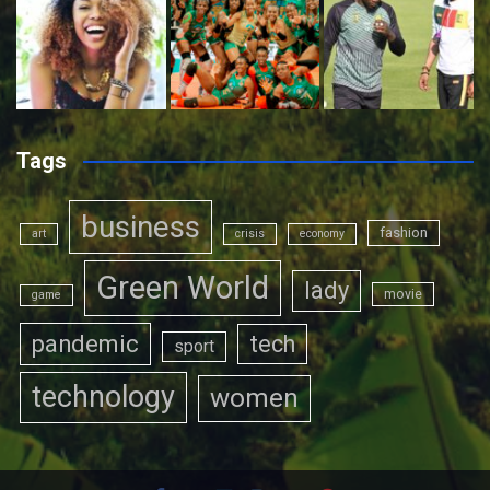
Tags
business
fashion
art
crisis
economy
Green World
lady
movie
game
pandemic
tech
sport
technology
women