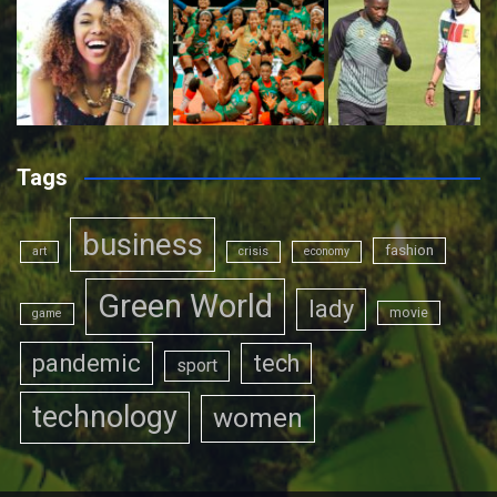
Tags
business
fashion
art
crisis
economy
Green World
lady
movie
game
pandemic
tech
sport
technology
women