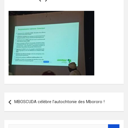
Navigation
MBOSCUDA célèbre l’autochtonie des Mbororo !
de
l’article
S