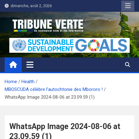
Skip
dimanche, août 2, 2026
to
content
Tribune Verte
Un regard écologique de l'information
Home
Health
MBOSCUDA célèbre l’autochtonie des Mbororo !
WhatsApp Image 2024-08-06 at 23.09.59 (1)
WhatsApp Image 2024-08-06 at
23.09.59 (1)