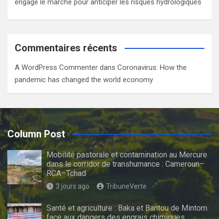
engage le marché pour anticiper les risques hydrologiques
Commentaires récents
A WordPress Commenter
dans
Coronavirus: How the
pandemic has changed the world economy
Column Post
Mobilité pastorale et contamination au Mercure
dans le corridor de transhumance : Cameroun–
RCA–Tchad
3 jours ago
TribuneVerte
Santé et agriculture : Baka et Bantou de Mintom
face aux dangers des engrais chimiques