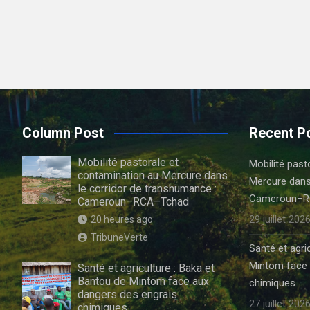
Column Post
Recent P
Mobilité pastorale et
Mobilité past
contamination au Mercure dans
Mercure dans
le corridor de transhumance :
Cameroun–R
Cameroun–RCA–Tchad
29 juillet 202
20 heures ago
TribuneVerte
Santé et agri
Mintom face 
Santé et agriculture : Baka et
Bantou de Mintom face aux
chimiques
dangers des engrais
27 juillet 202
chimiques