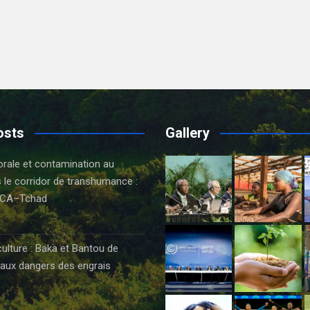
osts
Gallery
orale et contamination au
 le corridor de transhumance :
CA–Tchad
6
culture : Baka et Bantou de
aux dangers des engrais
6