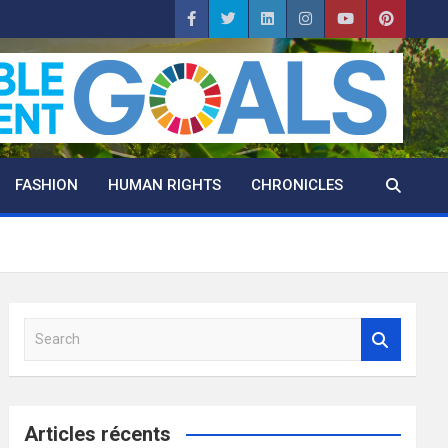
FASHION
HUMAN RIGHTS
CHRONICLES
S
e
a
r
c
Articles récents