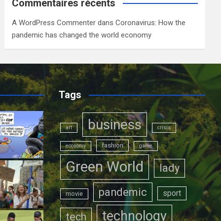
Commentaires récents
A WordPress Commenter
dans
Coronavirus: How the
pandemic has changed the world economy
Tags
business
art
crisis
fashion
economy
game
Green World
lady
pandemic
sport
movie
technology
tech