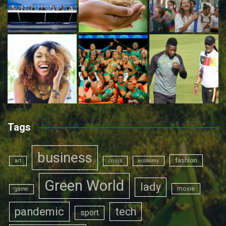
Tags
business
fashion
art
crisis
economy
Green World
lady
movie
game
pandemic
tech
sport