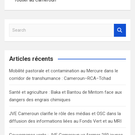
l’article
S
e
a
r
c
Articles récents
h
Mobilité pastorale et contamination au Mercure dans le
corridor de transhumance : Cameroun–RCA–Tchad
Santé et agriculture : Baka et Bantou de Mintom face aux
dangers des engrais chimiques
JVE Cameroun clarifie le rôle des médias et OSC dans la
diffusion des informations liées au Fonds Vert et au MRI
Gouvernance verte : JVE Cameroun va former 250 jeunes