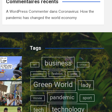
Commentaires récents
A WordPress Commenter
dans
Coronavirus: How the
pandemic has changed the world economy
Tags
business
art
crisis
fashion
economy
game
Green World
lady
pandemic
sport
movie
technology
tech