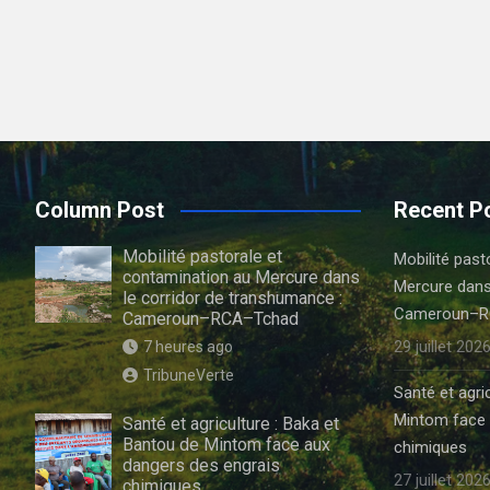
Column Post
Recent P
Mobilité pastorale et
Mobilité past
contamination au Mercure dans
Mercure dans
le corridor de transhumance :
Cameroun–R
Cameroun–RCA–Tchad
29 juillet 202
7 heures ago
TribuneVerte
Santé et agri
Mintom face 
Santé et agriculture : Baka et
Bantou de Mintom face aux
chimiques
dangers des engrais
27 juillet 202
chimiques