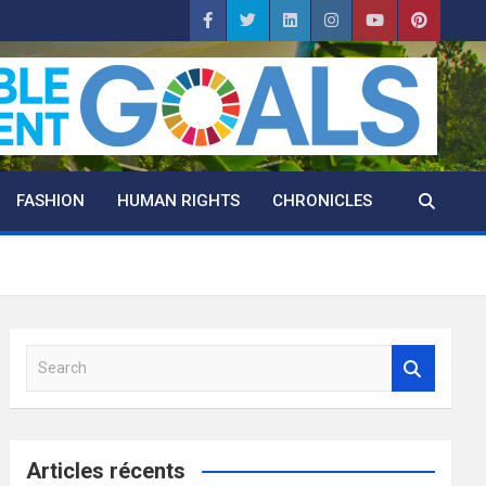
FASHION
HUMAN RIGHTS
CHRONICLES
S
e
a
r
c
Articles récents