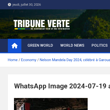
Skip
jeudi, juillet 30, 2026
to
content
Tribune Verte
Un regard écologique de l'information
GREEN WORLD
WORLD NEWS
POLITICS
Home
Economy
Nelson Mandela Day 2024, célébré à Garou
WhatsApp Image 2024-07-19 a