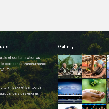
osts
Gallery
orale et contamination au
 le corridor de transhumance :
CA–Tchad
6
culture : Baka et Bantou de
aux dangers des engrais
6